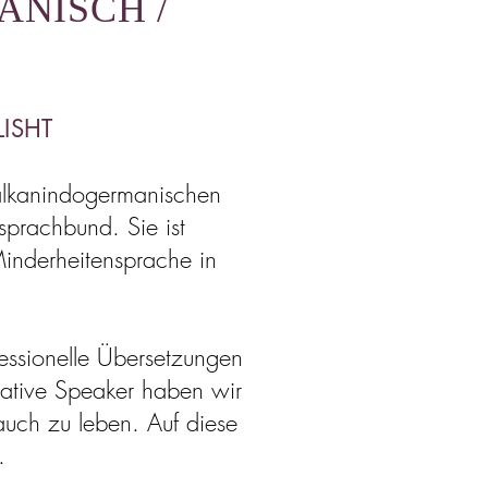
ANISCH /
LISHT
alkanindogermanischen
prachbund. Sie ist
nderheitensprache in
essionelle Übersetzungen
ative Speaker haben wir
auch zu leben. Auf diese
.