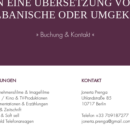
EN EINE ÜBERSETZUNG V
LBANISCHE ODER UMGEK
» Buchung & Kontakt «
STUNGEN
KONTAKT
nehmensfilme & Imagefilme
Jonerta Prenga
 / Kino & TV-Produktionen
Uhlandstraße 85
entationen & Erzählungen
10717 Berlin
& Zeitschrift
 & Soft sell
Telefon +33 769187277
ld Telefonansagen
jonerta.prenga@gmail.co