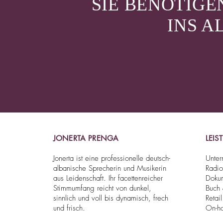
SIE BENÖTIG
INS A
JONERTA PRENGA
LEI
Jonerta ist eine professionelle deutsch-
Unter
albanische Sprecherin und Musikerin
Radio
aus Leidenschaft. Ihr facettenreicher
Dokum
Stimmumfang reicht von dunkel,
Buch 
sinnlich und voll bis dynamisch, frech
Retail
und frisch.
On-ho