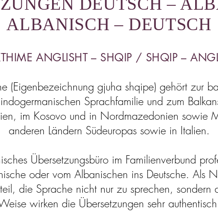
ZUNGEN DEUTSCH – ALB
ALBANISCH – DEUTSCH
KTHIME ANGLISHT – SHQIP / SHQIP – ANG
he (Eigenbezeichnung gjuha shqipe) gehört zur b
indogermanischen Sprachfamilie und zum Balkans
nien, im Kosovo und in Nordmazedonien sowie Mi
anderen Ländern Südeuropas sowie in Italien.
anisches Übersetzungsbüro im Familienverbund prof
nische oder vom Albanischen ins Deutsche. Als N
eil, die Sprache nicht nur zu sprechen, sondern 
Weise wirken die Übersetzungen sehr authentisch