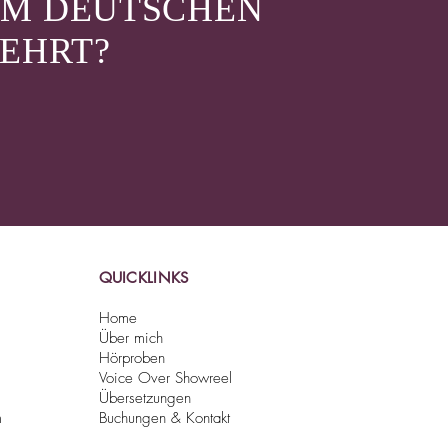
OM DEUTSCHEN
EHRT?
QUICKLINKS
Home
Über mich
Hörproben
Voice Over Showreel
Übersetzungen
m
Buchungen & Kontakt